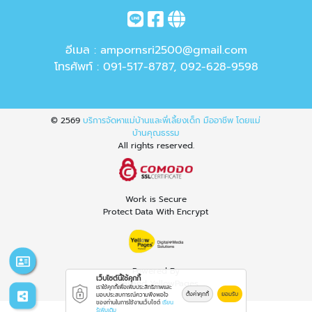
อีเมล :
ampornsri2500@gmail.com
โทรศัพท์ :
091-517-8787
,
092-628-9598
© 2569
บริการจัดหาแม่บ้านและพี่เลี้ยงเด็ก มืออาชีพ โดยแม่
บ้านคุณธรรม
All rights reserved.
Work is Secure
Protect Data With Encrypt
Powered By
เว็บไซต์นี้ใช้คุกกี้
Thailand YellowPages
เราใช้คุกกี้เพื่อเพิ่มประสิทธิภาพและ
ตั้งค่าคุกกี้
ยอมรับ
มอบประสบการณ์ความพึงพอใจ
ของท่านในการใช้งานเว็บไซต์
เรียน
รู้เพิ่มเติม