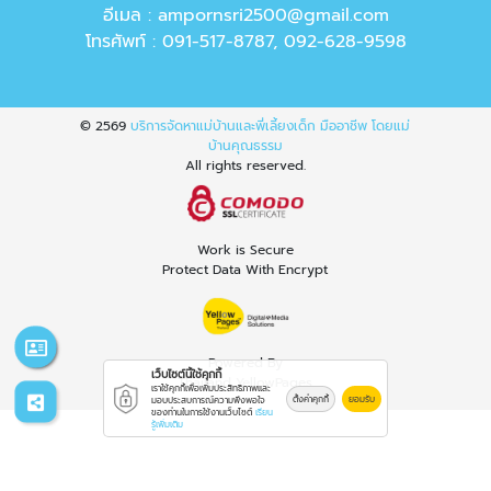
อีเมล :
ampornsri2500@gmail.com
โทรศัพท์ :
091-517-8787
,
092-628-9598
© 2569
บริการจัดหาแม่บ้านและพี่เลี้ยงเด็ก มืออาชีพ โดยแม่
บ้านคุณธรรม
All rights reserved.
Work is Secure
Protect Data With Encrypt
Powered By
เว็บไซต์นี้ใช้คุกกี้
Thailand YellowPages
เราใช้คุกกี้เพื่อเพิ่มประสิทธิภาพและ
ตั้งค่าคุกกี้
ยอมรับ
มอบประสบการณ์ความพึงพอใจ
ของท่านในการใช้งานเว็บไซต์
เรียน
รู้เพิ่มเติม